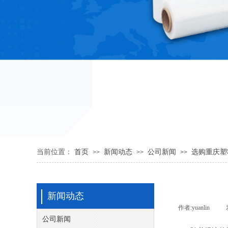
当前位置：
首页
新闻动态
公司新闻
选购重庆塑
>>
>>
>>
新闻动态
作者:
yuanlin
|
公司新闻