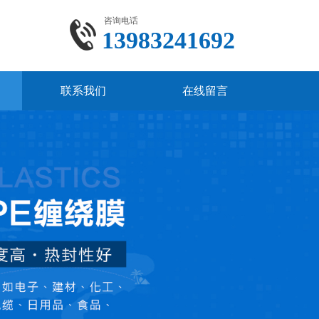
咨询电话
13983241692
联系我们
在线留言