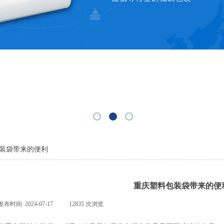
装袋带来的便利
重庆塑料包装袋带来的便
发布时间:
2024-07-17
|
12835
次浏览
|