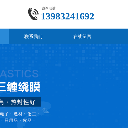
咨询电话
13983241692
联系我们
在线留言